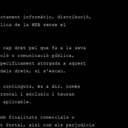
actament informàtic, distribució,
blica de la WEB sense el
a cap dret pel que fa a la seva
ució o comunicació pública,
specíficament atorgada a aquest
dels drets, si s'escau.
s continguts, és a dir, només
ersonal i exclusiu i hauran
a aplicable.
amb finalitats comercials o
st Portal, així com els perjudicis