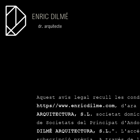
ENRIC DILMÉ
dr. arquitecte
Aquest avís legal recull les cond
https//www.enricdilme.com
, d'ara
ARQUITECTURA, S.L.
societat domic
de Societats del Principat d'And
DILMÉ ARQUITECTURA, S.L.
". L'accé
subscripció prèvia. A través de l