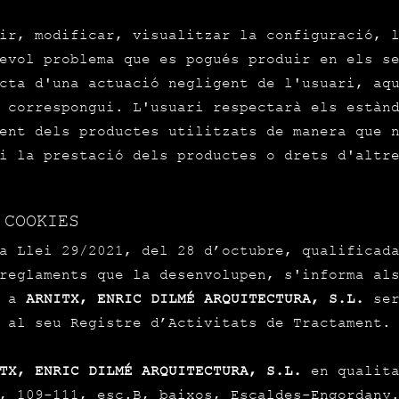
ir, modificar, visualitzar la configuració, 
evol problema que es pogués produir en els s
cta d'una actuació negligent de l'usuari, aq
 correspongui. L'usuari respectarà els estàn
ent dels productes utilitzats de manera que 
i la prestació dels productes o drets d'altr
 COOKIES
a Llei 29/2021, del 28 d’octubre, qualificad
reglaments que la desenvolupen, s'informa al
t a
ARNITX, ENRIC DILMÉ ARQUITECTURA, S.L.
ser
 al seu Registre d’Activitats de Tractament.
TX, ENRIC DILMÉ ARQUITECTURA, S.L.
en qualita
, 109-111, esc.B, baixos, Escaldes-Engordany