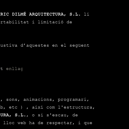
NRIC DILMÉ ARQUITECTURA, S.L.
li
ortabilitat i limitació de
austiva d’aquestes en el següent
ent
enllaç
a, sons, animacions, programari,
eb, etc ) , així com l'estructura,
TURA, S.L.
, o si s'escau, de
t lloc web ha de respectar, i que