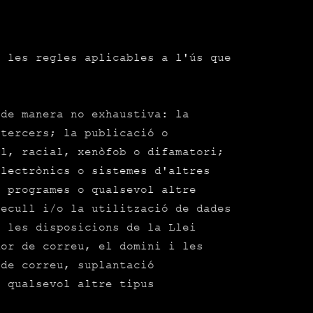
e les regles aplicables a l'ús que
 de manera no exhaustiva: la
 tercers; la publicació o
al, racial, xenòfob o difamatori;
electrònics o sistemes d'altres
e programes o qualsevol altre
recull i/o la utilització de dades
i les disposicions de la Llei
dor de correu, el domini i les
 de correu, suplantació
o qualsevol altre tipus