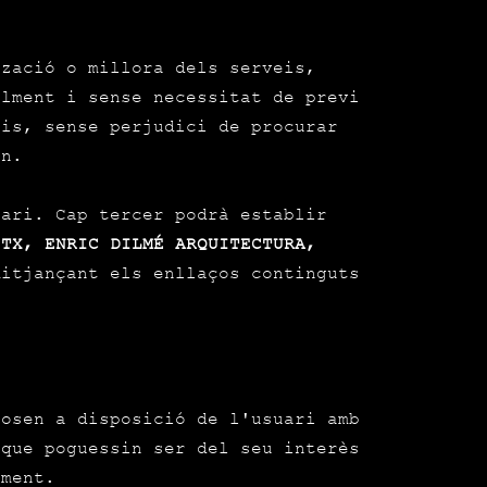
tzació o millora dels serveis,
lment i sense necessitat de previ
eis, sense perjudici de procurar
in.
uari. Cap tercer podrà establir
ITX, ENRIC DILMÉ ARQUITECTURA,
itjançant els enllaços continguts
posen a disposició de l'usuari amb
 que poguessin ser del seu interès
ment.