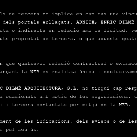
als de tercers no implica en cap cas una vinc
 dels portals enllaçats.
ARNITX, ENRIC DILMÉ
cta o indirecta en relació amb la licitud, v
uts propietat de tercers, o que aquests gest
n que qualsevol relació contractual o extrac
ançant la WEB es realitza única i exclusivam
C DILMÉ ARQUITECTURA, S.L.
no tingui cap resp
a ocasionats amb motiu de les negociacions, 
i i tercers contactats per mitjà de la WEB.
ment de les indicacions, dels avisos o de le
r pel seu ús.