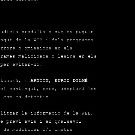
udicis produïts o que es puguin
ingut de la WEB i dels programes
errors o omissions en els
grames maliciosos o lesius en els
 per evitar-ho.
ització, i
ARNITX, ENRIC DILMÉ
el contingut, però, adoptarà les
t com es detectin.
litzar la informació de la WEB,
de previ avís i en qualsevol
 de modificar i/o ometre