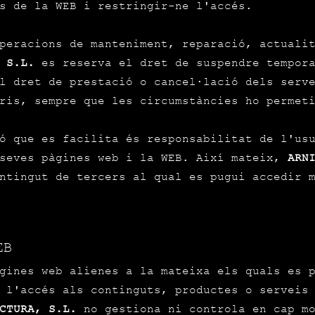
s de la WEB i restringir-ne l'accés.
peracions de manteniment, reparació, actuali
 S.L.
es reserva el dret de suspendre tempora
l dret de prestació o cancel·lació dels serv
ris, sempre que les circumstàncies ho permet
ó que es facilita és responsabilitat de l'us
 seves pàgines web i la WEB. Així mateix,
ARN
ntingut de tercers al qual es pugui accedir m
EB
gines web alienes a la mateixa els quals es 
 l'accés als continguts, productes o serveis
CTURA, S.L.
no gestiona ni controla en cap mo