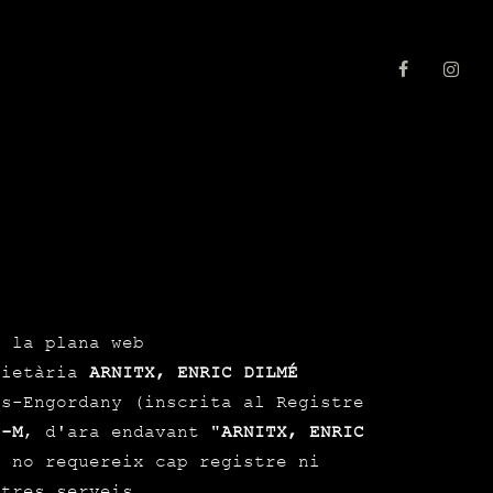
e la plana web
pietària
ARNITX, ENRIC DILMÉ
s-Engordany (inscrita al Registre
0-M
, d'ara endavant "
ARNITX, ENRIC
ó no requereix cap registre ni
stres serveis.