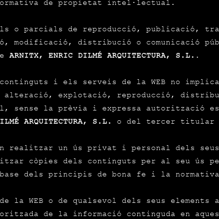
ormativa de propietat intel·lectual.
ls o parcials de reproducció, publicació, tr
ó, modificació, distribució o comunicació pú
de
ARNITX, ENRIC DILMÉ ARQUITECTURA, S.L.
.
continguts i els serveis de la WEB no implic
 alteració, explotació, reproducció, distrib
l, sense la prèvia i expressa autorització e
ILMÉ ARQUITECTURA, S.L.
o del tercer titular 
n realitzar un ús privat i personal dels seu
itzar còpies dels continguts per al seu ús p
base dels principis de bona fe i la normativ
de la WEB o de qualsevol dels seus elements 
oritzada de la informació continguda en aque