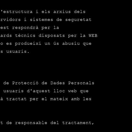
l'estructura i els arxius dels
ervidors i sistemes de seguretat
uest respondrà per la
dards tècnics disposats per la WEB
no es produeixi un ús abusiu que
es usuaris.
a de Protecció de Dades Personals
s usuaris d'aquest lloc web que
à tractat per el mateix amb les
t de responsable del tractament,
.