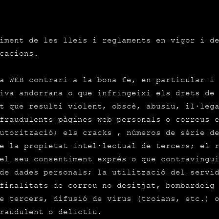
iment de les lleis i reglaments en vigor i d
cacions.
a WEB contrari a la bona fe, en particular i
iva andorrana o que infringeixi els drets de
t que resulti violent, obscè, abusiu, il·leg
fraudulents pàgines web personals o correus 
utorització; els cracks , números de sèrie d
e la propietat intel·lectual de tercers; el 
el seu consentiment exprés o que contravingu
de dades personals; la utilització del servi
finalitats de correu no desitjat, bombardeig
e tercers, difusió de virus (troians, etc.) 
raudulent o delictiu.