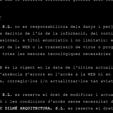
T
 S.L.
no es responsabilitza dels danys i perj
s derivin de l'ús de la informació, del cont
asionar, a títol enunciatiu i no limitatiu: 
at de la WEB o la transmissió de virus o pro
 totes les mesures tecnològiques necessàries
EB és la vigent en la data de l'última actual
'absència d'errors en l'accés a la WEB ni en 
s, corregir-los i/o actualitzar-los tan avia
 S.L.
es reserva el dret de modificar i actua
ó i les condicions d'accés sense necessitat 
C DILMÉ ARQUITECTURA, S.L.
es reserva el dret