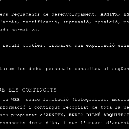
seus reglaments de desenvolupament,
ARNITX, E
'accés, rectificació, supressió, oposició, p
ada normativa.
 recull cookies. Trobareu una explicació exh
ctarem les dades personals consulteu el segü
RE ELS CONTINGUTS
 la WEB, sense limitació (fotografies, músic
nformació i contingut recopilat de tota la w
són propietat d'
ARNITX, ENRIC DILMÉ ARQUITEC
esponents drets d'ús, i que l'usuari d'aques