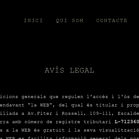
INICI
QUI SOM
CONTACTE
AVÍS LEGAL
icions generals que regulen l'accés i l'ús d
 endavant "la WEB", del qual és titular i pro
iliada a Av.Fiter i Rossell, 109-111, Escalde
orra amb número de registre tributari
L-71236
s a la WEB és gratuït i la seva visualitzaci
a WEB es facilita informació general dels no