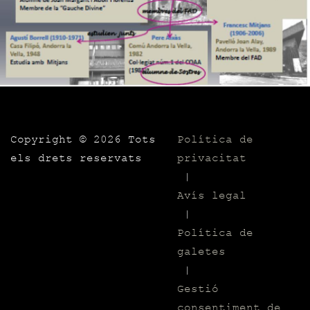
Copyright ©
2026 Tots
Política de
els drets reservats
privacitat
|
Avís legal
|
Política de
galetes
|
Gestió
consentiment de