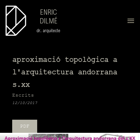
ENRIC
DILMÉ
dr. arquitecte
aproximació topològica a
l'arquitectura andorrana
s.xx
Escrits
12/10/2017
PDF