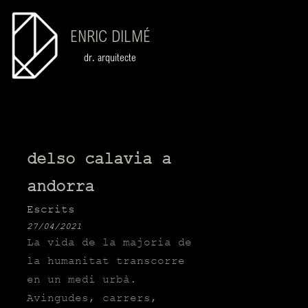
ENRIC DILMÉ
dr. arquitecte
delso calavia a
andorra
Escrits
27/04/2021
La vida de la majoria de
la humanitat transcorre
en un medi urbà.
Avingudes, carrers,