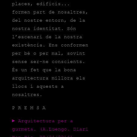
places, edificis...
formen part de nosaltres,
del nostre entorn, de la
nostra identitat. Són
l’escenari de la nostra
existència. Ens conformen
per bé o per mal, sovint
sense ser-ne conscients.
És un fet que la bona
arquitectura millora els
llocs i aquests a
nosaltres.
P R E M S A
► Arquitectura per a
gurmets. (A.Luengo. Diari