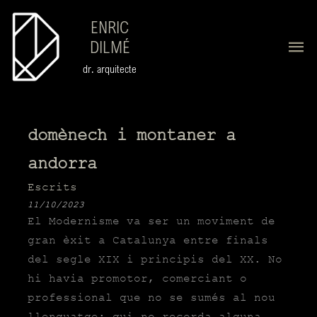
ENRIC
DILMÉ
dr. arquitecte
domènech i montaner a
andorra
Escrits
11/10/2023
El
Modernisme
va ser un moviment de
gran èxit a Catalunya entre finals
del segle XIX i principis del XX. No
hi havia promotor, comerciant o
professional que no se sumés al nou