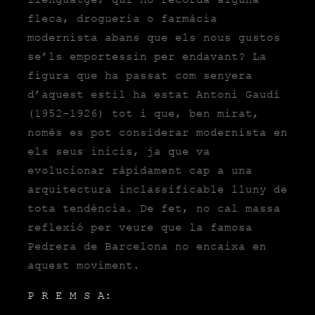
llenguatge; qui no recorda alguna
fleca, drogueria o farmàcia
modernista abans que els nous gustos
se’ls emportessin per endavant? La
figura que ha passat com senyera
d’aquest estil ha estat
Antoni Gaudí
(1952-1926) tot i que, ben mirat,
només es pot considerar modernista en
els seus inicis, ja que va
evolucionar ràpidament cap a una
arquitectura inclassificable lluny de
tota tendència. De fet, no cal massa
reflexió per veure que la famosa
Pedrera
de Barcelona no encaixa en
aquest moviment.
P R E M S A: