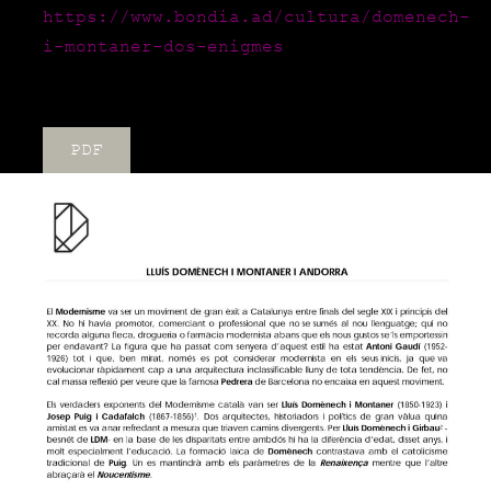
https://www.bondia.ad/cultura/domenech-
i-montaner-dos-enigmes
PDF