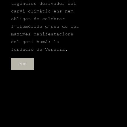
urgències derivades del
canvi climàtic ens hem
obligat de celebrar
l’efemèride d’una de les
màximes manifestacions
del geni humà: la
fundació de
Venècia
.
PDF