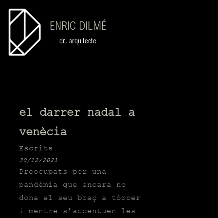
ENRIC DILMÉ
dr. arquitecte
el darrer nadal a
venècia
Escrits
30/12/2021
Preocupats per una
pandèmia que encara no
dona el seu braç a tòrcer
i mentre s’accentuen les