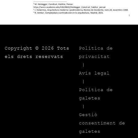
Copyright ©
2026 Tots
Política de
els drets reservats
privacitat
|
Avís legal
|
Política de
galetes
|
Gestió
consentiment de
galetes