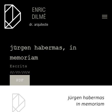
ENRIC
DILMÉ
dr. arquitecte
jürgen habermas, in
memoriam
Escrits
02/05/2026
PDF