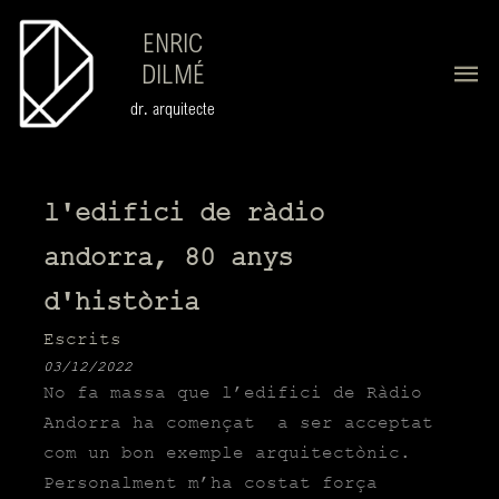
ENRIC
DILMÉ
dr. arquitecte
l'edifici de ràdio
andorra, 80 anys
d'història
Escrits
03/12/2022
No fa massa que l’edifici de
Ràdio
Andorra
ha començat a ser acceptat
com un bon exemple arquitectònic.
Personalment m’ha costat força