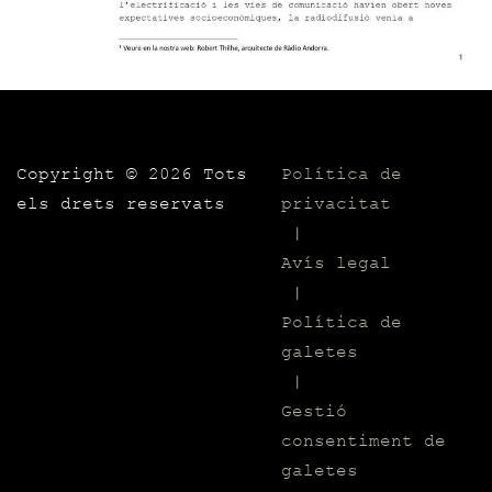
Copyright ©
2026 Tots
Política de
els drets reservats
privacitat
|
Avís legal
|
Política de
galetes
|
Gestió
consentiment de
galetes