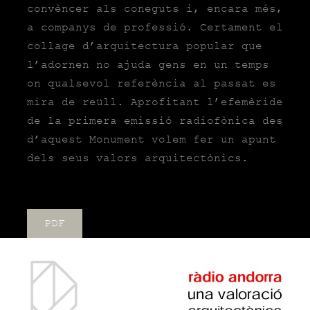
convèncer als coneguts i, encara més,
a companys de professió. Certament el
collage d’arquitectura popular que
l’adornen no ajuda gens en un temps
on qualsevol referència al passat es
mira de reüll. Aprofitant l’efemèride
de la primera emissió radiofònica des
d’aquest Monument volem fer un apunt
dels seus valors arquitectònics.
PDF