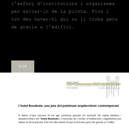
l’esforç d’institucions i organismes
per salvar-lo de la picota. Fins i
tot deu haver-hi qui no li troba gens
de gràcia a l’edifici.
PDF