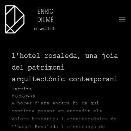
ENRIC
DILMÉ
dr. arquitecte
l'hotel rosaleda, una joia
del patrimoni
arquitectònic contemporani
Escrits
27/05/2018
A hores d’ara encara hi ha qui
continua posant en entredit els
valors històrics i arquitectònics de
l’
hotel Rosaleda
i s’estranya de