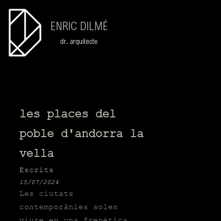
ENRIC DILMÉ
dr. arquitecte
les places del
poble d'andorra la
vella
Escrits
15/07/2024
Les ciutats
contemporànies solen
viure en una frenètica