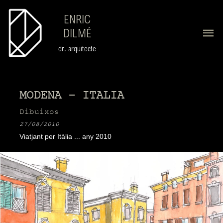
ENRIC
DILMÉ
dr. arquitecte
MODENA - ITALIA
Dibuixos
27/08/2010
Viatjant per Itàlia ... any 2010