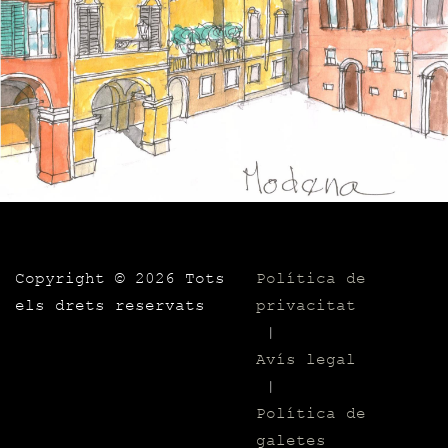
Copyright ©
2026 Tots
Política de
els drets reservats
privacitat
|
Avís legal
|
Política de
galetes