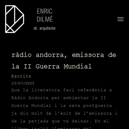
ENRIC
DILMÉ
dr. arquitecte
ràdio andorra, emissora de
la II Guerra Mundial
Escrits
23/07/2025
Que la literatura faci referència a
Ràdio Andorra per ambientar la II
Guerra Mundial i la seva postguerra
ja diu molt de l’èxit de l’emissora i
de la petjada que va deixar. En el