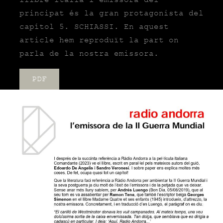
llibre italià l’emissora del
principat és la gran protagonista del
capítol 5. SCHIASSI. En aquest
article hem reproduït la part on
parla de la nostra emissora.
PDF