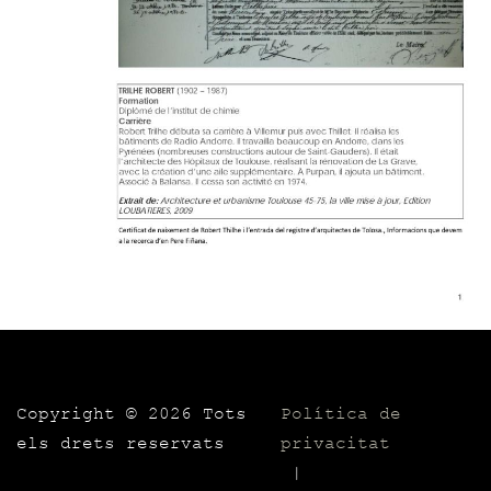
Copyright ©
2026 Tots
Política de
els drets reservats
privacitat
|