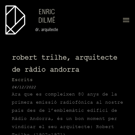
ENRIC
DILMÉ
dr. arquitecte
robert trilhe, arquitecte
de ràdio andorra
Escrits
04/12/2022
Ara que es compleixen 80 anys de la
primera emissió radiofònica al nostre
país des de l’emblemàtic edifici de
Ràdio Andorra, és un bon moment per
vindicar el seu arquitecte:
Robert